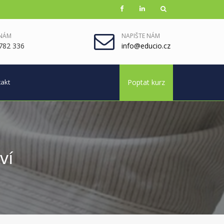
 NÁM
NAPIŠTE NÁM
782 336
info@educio.cz
akt
Poptat kurz
ví