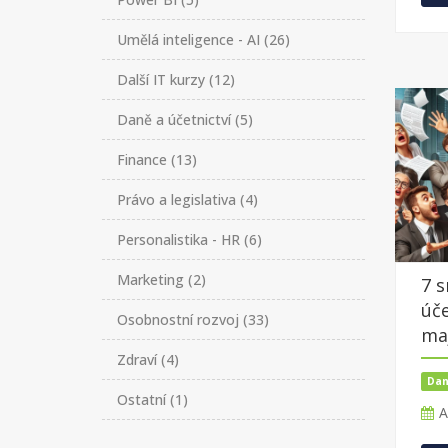
Umělá inteligence - AI
(26)
Další IT kurzy
(12)
Daně a účetnictví
(5)
Finance
(13)
Právo a legislativa
(4)
Personalistika - HR
(6)
Marketing
(2)
7 s
úče
Osobnostní rozvoj
(33)
maj
Zdraví
(4)
Dan
Ostatní
(1)
A