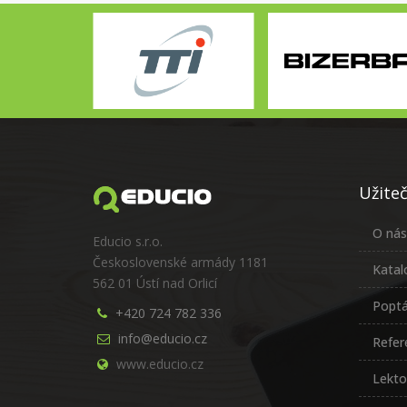
Užite
O nás
Educio s.r.o.
Československé armády 1181
Katal
562 01 Ústí nad Orlicí
Poptá
+420 724 782 336
info@educio.cz
Refer
www.educio.cz
Lekto