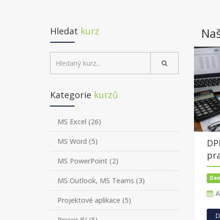
Hledat
kurz
Naš
Kategorie
kurzů
MS Excel
(26)
MS Word
(5)
DP
pra
MS PowerPoint
(2)
Dan
MS Outlook, MS Teams
(3)
A
Projektové aplikace
(5)
D
Power BI
(5)