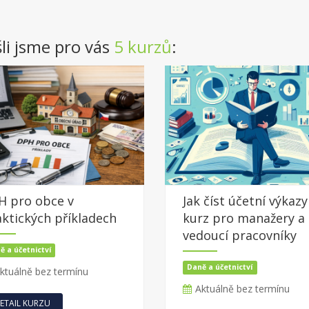
li jsme pro vás
5 kurzů
:
H pro obce v
Jak číst účetní výkazy
ktických příkladech
kurz pro manažery a
vedoucí pracovníky
ě a účetnictví
Daně a účetnictví
ktuálně bez termínu
Aktuálně bez termínu
ETAIL KURZU