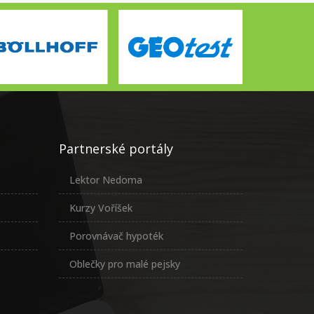
Partnerské portály
Lektor Nedoma
Kurzy Voříšek
Porovnávač hypoték
Oblečky pro malé pejsky