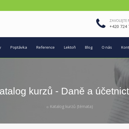
ZAVOLEJTE
+420 724 
y
Poptávka
Reference
Lektoři
Blog
O nás
Kont
atalog kurzů - Daně a účetnict
Domů
Katalog kurzů (témata)