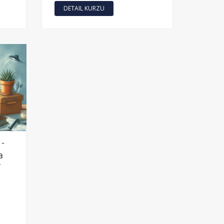
DETAIL KURZU
 -
a
í