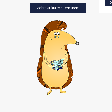
D
Zobrazit kurzy s termínem