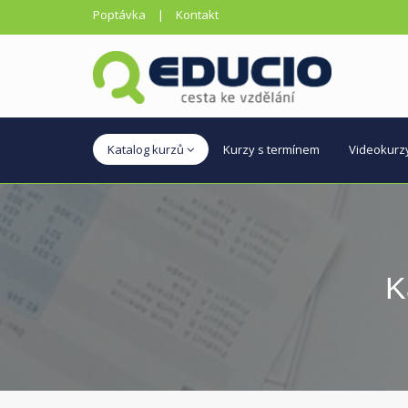
Poptávka
|
Kontakt
Katalog kurzů
Kurzy s termínem
Videokurz
K