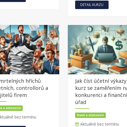
DETAIL KURZU
mrtelných hříchů
Jak číst účetní výkazy
tních, controllorů a
kurz se zaměřením n
itelů firem
konkurenci a finančn
úřad
ě a účetnictví
Daně a účetnictví
ktuálně bez termínu
Aktuálně bez termínu