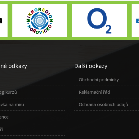
čné odkazy
Další odkazy
Obchodní podmínky
og kurzů
Reklamační řád
vka na míru
Ochrana osobních údajů
ence
ři